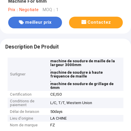
Machine For 6mm
Prix：Negotiate
MOQ：1
meilleur prix
Contactez
Description De Produit
machine de soudure de maille de la
largeur 3000mm
,
machine de soudure à haute
Surligner
fréquence de maille
,
machine de soudure de grillage de
6mm
Certification
CE,ISO
Conditions de
L/C, T/T, Western Union
paiement
Délai de livraison
50days
Lieu d'origine
LA CHINE
Nom de marque
FZ