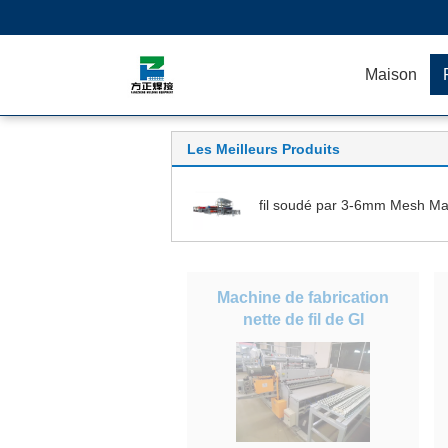
Maison
Les Meilleurs Produits
fil soudé par 3-6mm Mesh Ma
Machine de fabrication
nette de fil de GI