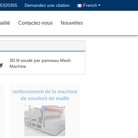
-5320355
Demandez une citation
French
alité
Contactez-nous
Nouvelles
3D fil soudé par panneau Mesh
Machine
e
renforcement de la machine
de soudure de maille