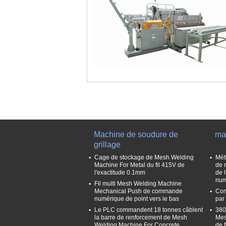
Machine de soudure de
ma
grillage
Cage de stockage de Mesh Welding
Mét
Machine For Metal du fil 415V de
de 
l'exactitude 0.1mm
de 
num
Fil multi Mesh Welding Machine
Mechanical Push de commande
Con
numérique de point vers le bas
par
Le PLC commandent 18 tonnes câblent
380
la barre de renforcement de Mesh
Mes
Welding Machine For Concrete
de f