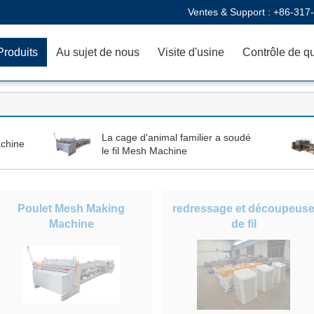
Ventes & Support :
+86-317
Produits
Au sujet de nous
Visite d'usine
Contrôle de qu
La cage d'animal familier a soudé
chine
le fil Mesh Machine
Poulet Mesh Making
redressage et découpeus
Machine
de fil