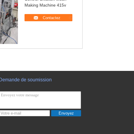
Making Machine 415v
Contactez
Demande de soumission
Envoyez