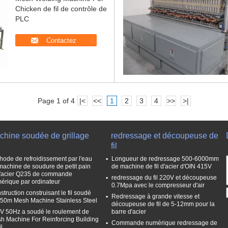
Chicken de fil de contrôle de
PLC
Contactez
Page 1 of 4
|<
<<
1
2
3
4
>>
>|
chine soudée de grillage
redressage et découpeuse de
fil
hode de refroidissement par l'eau
Longueur de redressage 500-6000mm
machine de soudure de petit pain
de machine de fil d'acier d'OIN 415V
l'acier Q235 de commande
redressage du fil 220V et découpeuse
érique par ordinateur
0.7Mpa avec le compresseur d'air
struction construisant le fil soudé
Redressage à grande vitesse et
 50m Mesh Machine Stainless Steel
découpeuse de fil de 5-12mm pour la
V 50Hz a soudé le roulement de
barre d'acier
h Machine For Reinforcing Building
Commande numérique redressage de
il