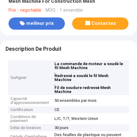
Mesh Machine For Construction Mesh
Prix：negotiable
MOQ：1 ensemble
meilleur prix
Contactez
Description De Produit
La commande de moteur a soudé le
fil Mesh Machine
,
Redressé a soudé le fil Mesh
Surligner
Machine
,
Fil de soudure redressé Mesh
Machine
Capacité
50 ensembles par mois
d'approvisionnement
Certification
CE
Conditions de
L/C, T/T, Western Union
paiement
Délai de livraison
30 jours
Des feuilles de plastique ou peuvent
Détails d'emballage