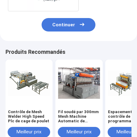
Continuer
Produits Recommandés
Contrôle de Mesh
Fil soudé par 300mm
Espacement d
Welder High Speed
Mesh Machine
contrôle de
Plc de cage de poulet
Automatic de
programmatio
panneau de
Mesh Welding
construction
Machine 220v
Meilleur prix
Meilleur prix
Meilleur p