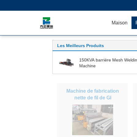
Maison
Les Meilleurs Produits
150KVA barrière Mesh Weldi
Machine
Machine de fabrication
nette de fil de GI