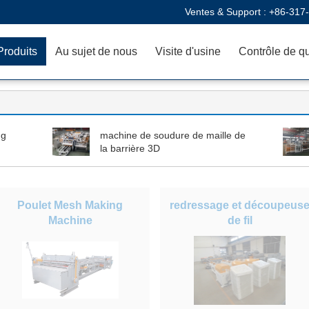
Ventes & Support :
+86-317
Produits
Au sujet de nous
Visite d'usine
Contrôle de qu
ng
machine de soudure de maille de
la barrière 3D
Poulet Mesh Making
redressage et découpeus
Machine
de fil