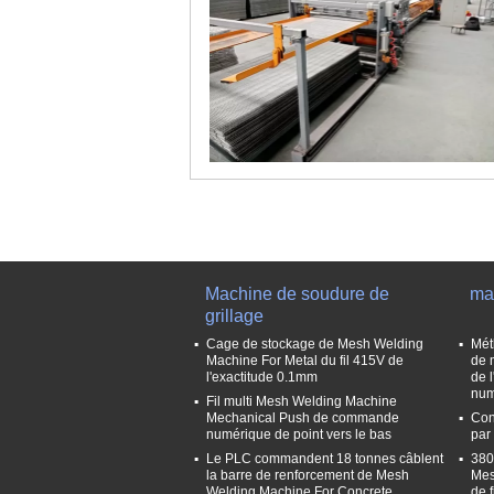
Machine de soudure de
ma
grillage
Cage de stockage de Mesh Welding
Mét
Machine For Metal du fil 415V de
de 
l'exactitude 0.1mm
de 
num
Fil multi Mesh Welding Machine
Mechanical Push de commande
Con
numérique de point vers le bas
par
Le PLC commandent 18 tonnes câblent
380
la barre de renforcement de Mesh
Mes
Welding Machine For Concrete
de f