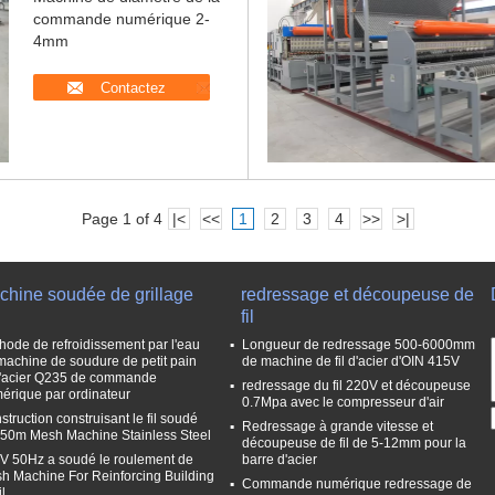
commande numérique 2-
4mm
Contactez
Page 1 of 4
|<
<<
1
2
3
4
>>
>|
chine soudée de grillage
redressage et découpeuse de
fil
hode de refroidissement par l'eau
Longueur de redressage 500-6000mm
machine de soudure de petit pain
de machine de fil d'acier d'OIN 415V
l'acier Q235 de commande
redressage du fil 220V et découpeuse
érique par ordinateur
0.7Mpa avec le compresseur d'air
struction construisant le fil soudé
Redressage à grande vitesse et
 50m Mesh Machine Stainless Steel
découpeuse de fil de 5-12mm pour la
V 50Hz a soudé le roulement de
barre d'acier
h Machine For Reinforcing Building
Commande numérique redressage de
il