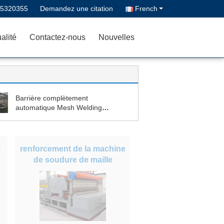
-5320355
Demandez une citation
French
alité
Contactez-nous
Nouvelles
Barrière complètement
automatique Mesh Welding
Machine
e
renforcement de la machine
de soudure de maille