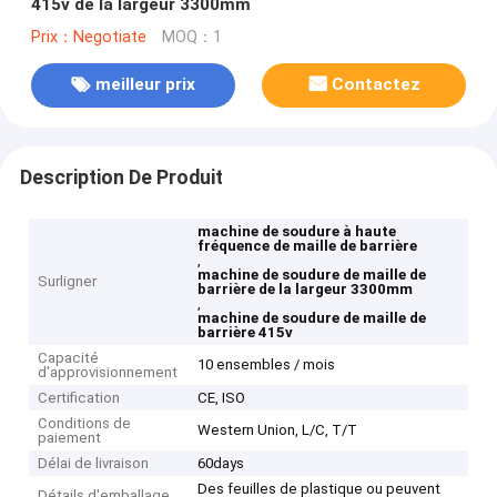
415v de la largeur 3300mm
Prix：Negotiate
MOQ：1
meilleur prix
Contactez
Description De Produit
machine de soudure à haute
fréquence de maille de barrière
,
machine de soudure de maille de
Surligner
barrière de la largeur 3300mm
,
machine de soudure de maille de
barrière 415v
Capacité
10 ensembles / mois
d'approvisionnement
Certification
CE, ISO
Conditions de
Western Union, L/C, T/T
paiement
Délai de livraison
60days
Des feuilles de plastique ou peuvent
Détails d'emballage