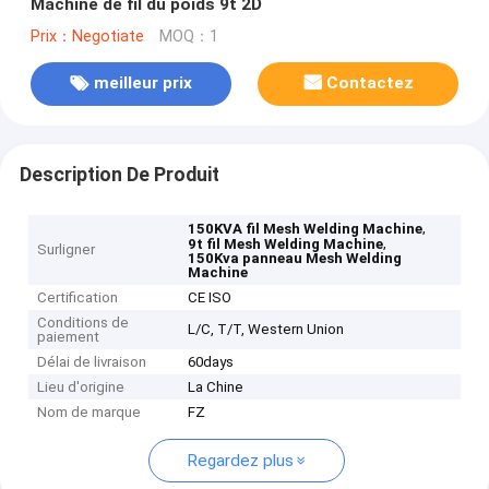
Machine de fil du poids 9t 2D
Prix：Negotiate
MOQ：1
meilleur prix
Contactez
Description De Produit
,
150KVA fil Mesh Welding Machine
,
9t fil Mesh Welding Machine
Surligner
150Kva panneau Mesh Welding
Machine
Certification
CE ISO
Conditions de
L/C, T/T, Western Union
paiement
Délai de livraison
60days
Lieu d'origine
La Chine
Nom de marque
FZ
Regardez plus