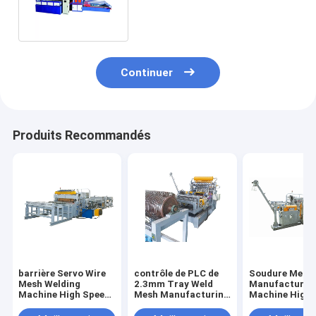
Machine de fil du poids 9t 2D
Continuer
Produits Recommandés
barrière Servo Wire
contrôle de PLC de
Soudure Mesh
Mesh Welding
2.3mm Tray Weld
Manufacturin
Machine High Speed
Mesh Manufacturing
Machine High 
de 2500mm
Machine
de contrôle de
pour la cage d