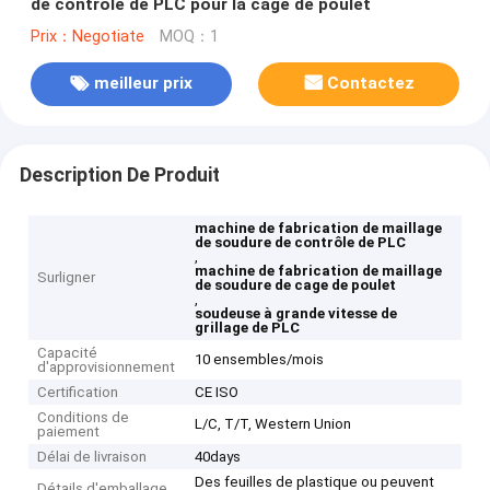
de contrôle de PLC pour la cage de poulet
Prix：Negotiate
MOQ：1
meilleur prix
Contactez
Description De Produit
machine de fabrication de maillage
de soudure de contrôle de PLC
,
machine de fabrication de maillage
Surligner
de soudure de cage de poulet
,
soudeuse à grande vitesse de
grillage de PLC
Capacité
10 ensembles/mois
d'approvisionnement
Certification
CE ISO
Conditions de
L/C, T/T, Western Union
paiement
Délai de livraison
40days
Des feuilles de plastique ou peuvent
Détails d'emballage