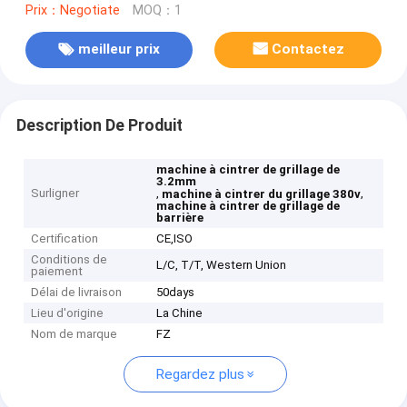
Prix：Negotiate
MOQ：1
meilleur prix
Contactez
Description De Produit
machine à cintrer de grillage de
3.2mm
Surligner
,
,
machine à cintrer du grillage 380v
machine à cintrer de grillage de
barrière
Certification
CE,ISO
Conditions de
L/C, T/T, Western Union
paiement
Délai de livraison
50days
Lieu d'origine
La Chine
Nom de marque
FZ
Regardez plus