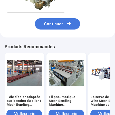
Continuer
Produits Recommandés
Tôle d'acier adaptée
Fil pneumatique
Le servo de Tr
aux besoins du client
Mesh Bending
Wire Mesh Ben
Mesh Bending
Machine
Machine de câ
Machine 12mm
Programming
tirent hydraul
Adjustments de la
Meilleur prix
Meilleur prix
Meilleur p