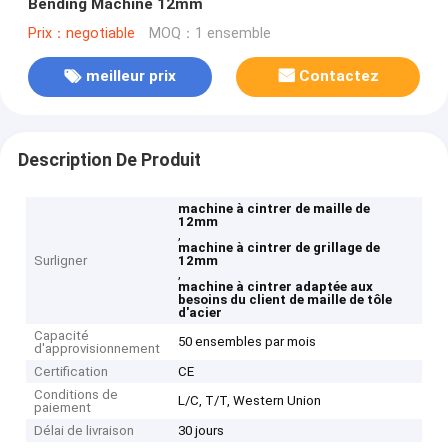
Bending Machine 12mm
Prix：negotiable
MOQ：1 ensemble
meilleur prix
Contactez
Description De Produit
machine à cintrer de maille de
12mm
,
machine à cintrer de grillage de
Surligner
12mm
,
machine à cintrer adaptée aux
besoins du client de maille de tôle
d'acier
Capacité
50 ensembles par mois
d'approvisionnement
Certification
CE
Conditions de
L/C, T/T, Western Union
paiement
Délai de livraison
30 jours