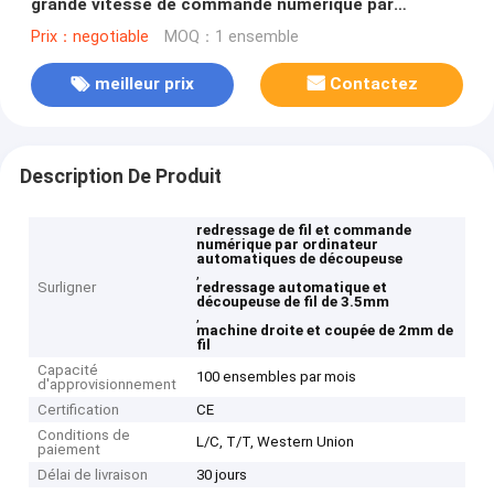
grande vitesse de commande numérique par
ordinateur de découpeuse
Prix：negotiable
MOQ：1 ensemble
meilleur prix
Contactez
Description De Produit
redressage de fil et commande
numérique par ordinateur
automatiques de découpeuse
,
Surligner
redressage automatique et
découpeuse de fil de 3.5mm
,
machine droite et coupée de 2mm de
fil
Capacité
100 ensembles par mois
d'approvisionnement
Certification
CE
Conditions de
L/C, T/T, Western Union
paiement
Délai de livraison
30 jours