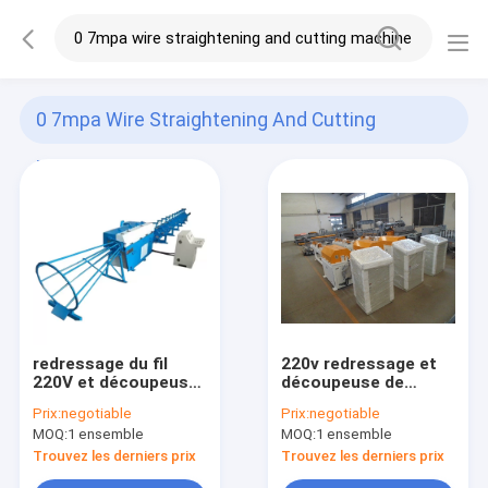
0 7mpa Wire Straightening And Cutting
Machine
(2)
redressage du fil
220v redressage et
220V et découpeuse
découpeuse de
0.7Mpa avec le
0.7mpa avec le
Prix:
negotiable
Prix:
negotiable
compresseur d'air
compresseur d'air
MOQ:
1 ensemble
MOQ:
1 ensemble
Trouvez les derniers prix
Trouvez les derniers prix