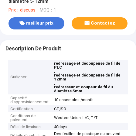
diamètre 5-12mm
Prix：discuss
MOQ：1
meilleur prix
Contactez
Description De Produit
redressage et découpeuse de fil de
PLC
,
redressage et découpeuse de fil de
Surligner
12mm
,
redresseur et coupeur de fil du
diamètre 5mm
Capacité
10 ensembles /month
d'approvisionnement
Certification
CE,ISO
Conditions de
Western Union, L/C, T/T
paiement
Délai de livraison
40days
Des feuilles de plastique ou peuvent
Détails d'emballage