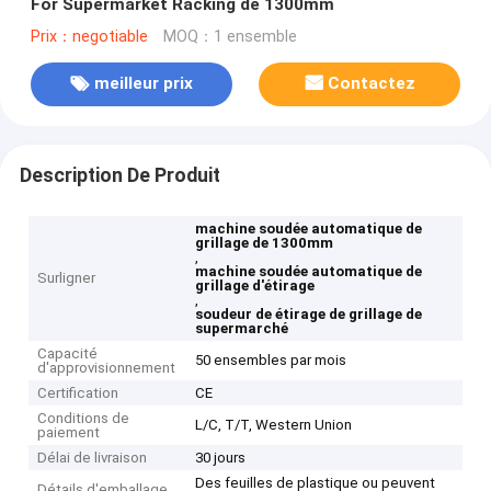
For Supermarket Racking de 1300mm
Prix：negotiable
MOQ：1 ensemble
meilleur prix
Contactez
Description De Produit
machine soudée automatique de
grillage de 1300mm
,
machine soudée automatique de
Surligner
grillage d'étirage
,
soudeur de étirage de grillage de
supermarché
Capacité
50 ensembles par mois
d'approvisionnement
Certification
CE
Conditions de
L/C, T/T, Western Union
paiement
Délai de livraison
30 jours
Des feuilles de plastique ou peuvent
Détails d'emballage