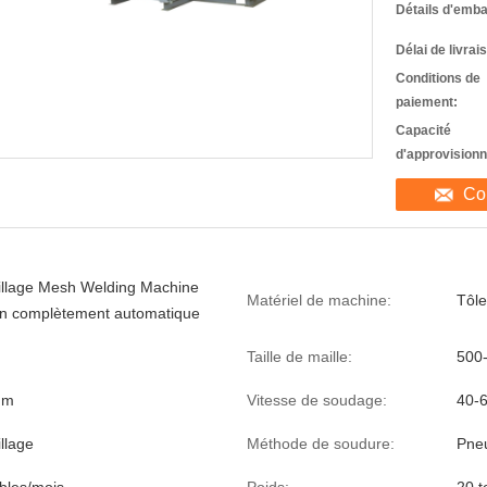
Détails d'emba
Délai de livrai
Conditions de
paiement:
Capacité
d'approvision
Co
illage Mesh Welding Machine
Matériel de machine:
Tôle
on complètement automatique
Taille de maille:
500
mm
Vitesse de soudage:
40-6
llage
Méthode de soudure:
Pne