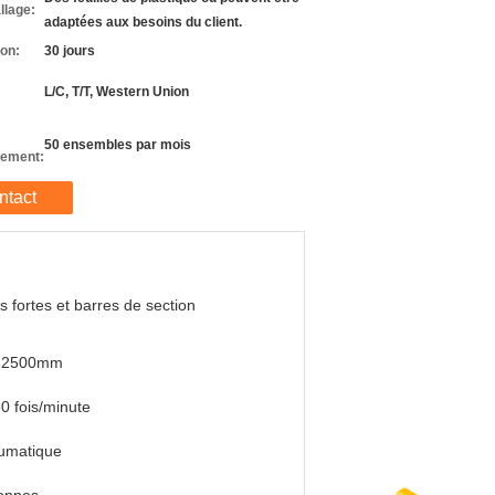
llage:
adaptées aux besoins du client.
son:
30 jours
L/C, T/T, Western Union
50 ensembles par mois
nement:
ntact
s fortes et barres de section
-2500mm
0 fois/minute
umatique