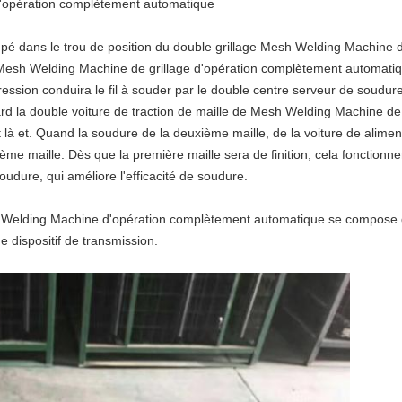
'opération complètement automatique
oupé dans le trou de position du double grillage Mesh Welding Machine
Mesh Welding Machine de grillage d'opération complètement automatiq
rogression conduira le fil à souder par le double centre serveur de sou
ard la double voiture de traction de maille de Mesh Welding Machine de
t là et. Quand la soudure de la deuxième maille, de la voiture de alimen
ème maille. Dès que la première maille sera de finition, cela fonctionnera 
udure, qui améliore l'efficacité de soudure.
sh Welding Machine d'opération complètement automatique se compose 
de dispositif de transmission.