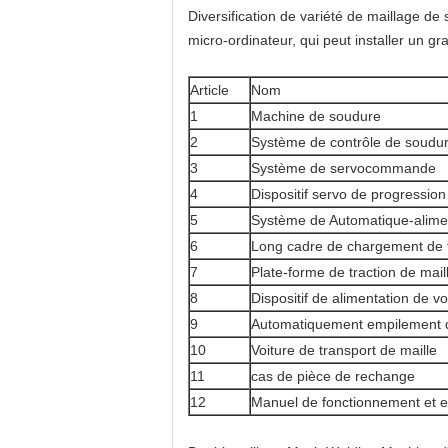
Diversification de variété de maillage de 
micro-ordinateur, qui peut installer un gran
Article
Nom
1
Machine de soudure
2
Système de contrôle de soudu
3
Système de servocommande
4
Dispositif servo de progression
5
Système de Automatique-aliment
6
Long cadre de chargement de f
7
Plate-forme de traction de mail
8
Dispositif de alimentation de voi
9
Automatiquement empilement du
10
Voiture de transport de maille
11
cas de pièce de rechange
12
Manuel de fonctionnement et e