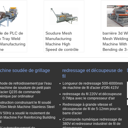
ôle de PLC de
Soudure Mesh
barrière 3d W
 Tray Weld
Manufacturing
Mesh Weldin
Manufacturing
Machine High
Machine With
ne
Speed de contrôle
Bending de 
re de fil ::
2.
de PLC pour la cage
Le service a
0mm
de poulet
ente a fourni
eur maximum
Diamètre de fil ::
1.
nieurs disponi
chine soudée de grillage
redressage et découpeuse de
00mm
3-3.8mm
our entreteni
fil
ication:
CE,IS
Largeur maximum
achines à l'ét
1
::
1800mm
Garantie:
1 a
hode de refroidissement par l'eau
Longueur de redressage 500-6000mm
:
17t
Le service après-v
Diamètre de f
machine de soudure de petit pain
de machine de fil d'acier d'OIN 415V
l'acier Q235 de commande
ente a fourni:
Ingé
-5.5mm
redressage du fil 220V et découpeuse
érique par ordinateur
nieurs disponibles p
Vitesse de s
0.7Mpa avec le compresseur d'air
struction construisant le fil soudé
our entretenir des m
e:
40-60times
Redressage à grande vitesse et
 50m Mesh Machine Stainless Steel
achines à l'étranger,
découpeuse de fil de 5-12mm pour la
V 50Hz a soudé le roulement de
barre d'acier
maintenance sur le t
h Machine For Reinforcing Building
Commande numérique redressage de
errain et serv
il
380V et redresseur industriel de fil de
Certification:
CE,IS
V automatiquement de
découpeuse