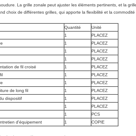
soudure. La grille zonale peut ajuster les éléments pertinents, et la gril
d choix de différentes grilles, qui apporte la flexibilité et la commodité à
Quantité
Unité
1
PLACEZ
re
1
PLACEZ
1
PLACEZ
1
PLACEZ
ation de fil croisé
1
PLACEZ
il
1
PLACEZ
le
1
PLACEZ
ture de long fil
1
PLACEZ
 dispositif
1
PLACEZ
1
PLACEZ
1
PCS
ntretien d'équipement
1
COPIE