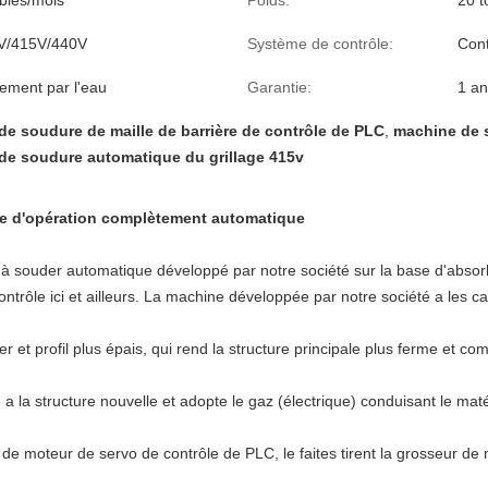
bles/mois
Poids:
20 t
V/415V/440V
Système de contrôle:
Cont
sement par l'eau
Garantie:
1 an
e soudure de maille de barrière de contrôle de PLC
,
machine de s
de soudure automatique du grillage 415v
e d'opération complètement automatique
 à souder automatique développé par notre société sur la base d'absor
rôle ici et ailleurs. La machine développée par notre société a les car
er et profil plus épais, qui rend la structure principale plus ferme et co
 a la structure nouvelle et adopte le gaz (électrique) conduisant le mat
n de moteur de servo de contrôle de PLC, le faites tirent la grosseur de 