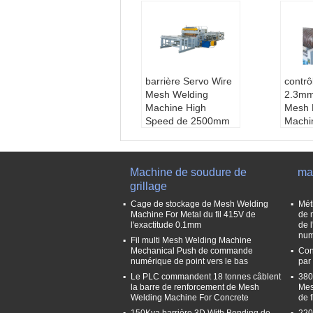
barrière Servo Wire
contr
Mesh Welding
2.3mm
Machine High
Mesh 
Speed de 2500mm
Machi
Diamètre de fil ::
3-
diamèt
6mm
3-6.
Largeur maximum
Larg
Machine de soudure de
ma
::
2500mm
::
16
grillage
Nom ::
barrière fais
Certif
ant la machine
O900
Cage de stockage de Mesh Welding
Mét
Service après-vent
Poids
Machine For Metal du fil 415V de
de 
l'exactitude 0.1mm
de 
e fourni:
Ingénieurs
num
disponibles pour ent
Fil multi Mesh Welding Machine
Mechanical Push de commande
Con
retenir des machine
numérique de point vers le bas
par
s à l'étranger, maint
Le PLC commandent 18 tonnes câblent
380
enance sur le terrai
la barre de renforcement de Mesh
Mes
n et serv
Welding Machine For Concrete
de f
150Kva barrière 3D With Bending de
220