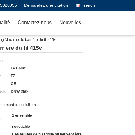
-5320355
Demandez une citation
French
alité
Contactez-nous
Nouvelles
 Machine de barrière du fil 415v
ière du fil 415v
roduit:
La Chine
e:
FZ
CE
èle:
DNW-25Q
aiement et expédition:
1 ensemble
n:
negotiable
Des feuilles de plastique ou peuvent être