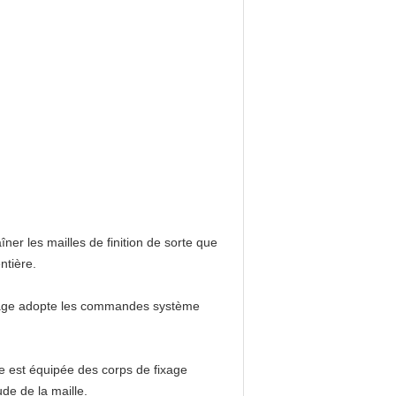
aîner les mailles de finition de sorte que
ntière.
age
adopte les commandes système
ne
est équipée des corps de fixage
tude de
la
maille.