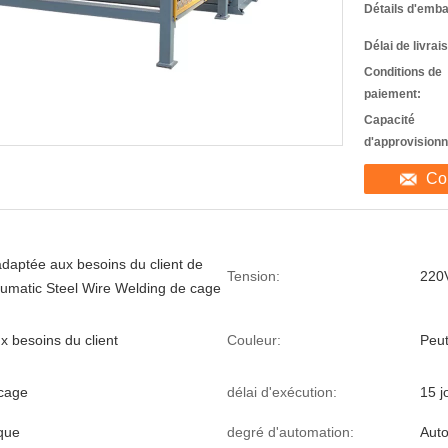
Détails d'emba
Délai de livrai
Conditions de
paiement:
Capacité
d'approvision
Co
daptée aux besoins du client de
Tension:
220
matic Steel Wire Welding de cage
x besoins du client
Couleur:
Peut
 cage
délai d'exécution:
15 j
que
degré d'automation:
Aut