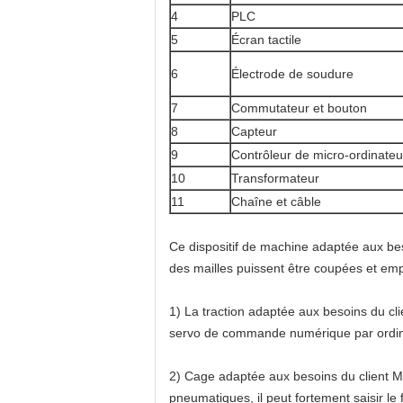
4
PLC
5
Écran tactile
6
Électrode de soudure
7
Commutateur et bouton
8
Capteur
9
Contrôleur de micro-ordinateu
10
Transformateur
11
Chaîne et câble
Ce dispositif
de machine adaptée aux bes
des mailles puissent être coupées et emp
1)
La traction
adaptée aux besoins du cl
servo de commande numérique par ordi
2)
Cage adaptée aux besoins du client 
pneumatiques, il peut fortement saisir le 