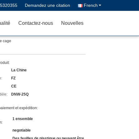
-5320355
Demandez une citation
French
alité
Contactez-nous
Nouvelles
de cage
roduit:
La Chine
e:
FZ
CE
èle:
DNW-25Q
aiement et expédition:
1 ensemble
n:
negotiable
Des feuilles de plastique ou peuvent être