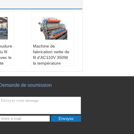
oudure
Machine de
 fil
fabrication nette de
avec le
fil d'AC110V 350W
te
la température
réglable
 de s
Garantie:
1 an
structi
diamètre de fil:
3-6
Demande de soumission
er de c
mm
utomati
Vitesse de soudur
qualité
e:
60-80times/min
amètr
Utilisation:
Barrière
mm
de produit pour prot
oudur
éger la route et le c
Envoyez
minute
hemin de fer
V/380