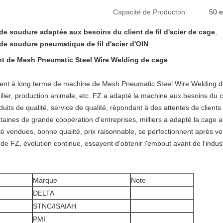
Capacité de Producton:
50 
e soudure adaptée aux besoins du client de fil d'acier de cage
,
e soudure pneumatique de fil d'acier d'OIN
nt de Mesh Pneumatic Steel Wire Welding de cage
lient à long terme de machine de Mesh Pneumatic Steel Wire Welding 
lier, production animale, etc. FZ a adapté la machine aux besoins du 
its de qualité, service de qualité, répondant à des attentes de clients 
centaines de grande coopération d'entreprises, milliers a adapté la cag
é vendues, bonne qualité, prix raisonnable, se perfectionnent après v
é de FZ, évolution continue, essayent d'obtenir l'embout avant de l'indu
Marque
Note
DELTA
STNC/ISAIAH
PMI