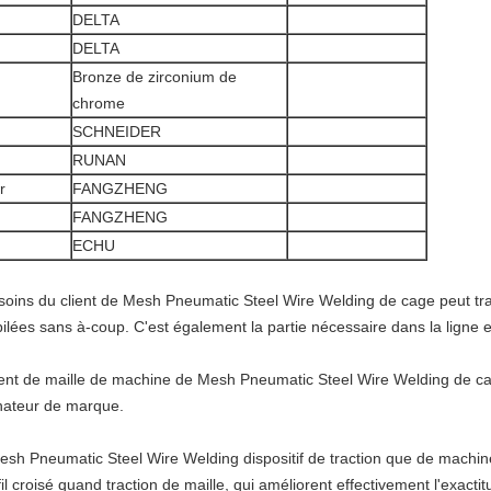
DELTA
DELTA
Bronze de zirconium de
chrome
SCHNEIDER
RUNAN
r
FANGZHENG
FANGZHENG
ECHU
oins du client de Mesh Pneumatic Steel Wire Welding de cage
peut tr
ilées sans à-coup. C'est également la partie nécessaire dans la ligne e
ient de
maille
de machine
de
Mesh Pneumatic Steel Wire Welding
de
c
nateur de marque.
Mesh Pneumatic Steel Wire Welding
dispositif de traction que de
machi
fil croisé quand traction de maille, qui améliorent effectivement l'exacti