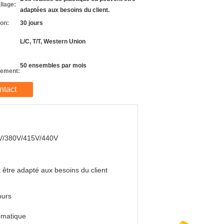
llage:
adaptées aux besoins du client.
son:
30 jours
L/C, T/T, Western Union
50 ensembles par mois
nement:
ntact
V/380V/415V/440V
 être adapté aux besoins du client
ours
omatique