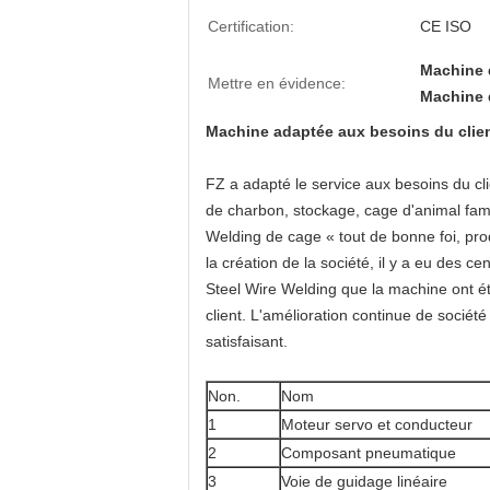
Certification:
CE ISO
Machine d
Mettre en évidence:
Machine d
Machine adaptée aux besoins du clie
FZ a adapté le service aux besoins du c
de charbon, stockage, cage d'animal fami
Welding de cage « tout de bonne foi, produ
la création de la société, il y a eu des 
Steel Wire Welding que la machine ont ét
client. L'amélioration continue de sociét
satisfaisant.
Non.
Nom
1
Moteur servo et conducteur
2
Composant pneumatique
3
Voie de guidage linéaire