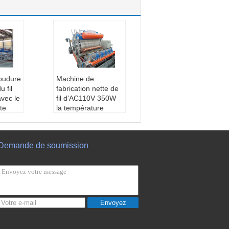
oudure
Machine de
 fil
fabrication nette de
avec le
fil d'AC110V 350W
te
la température
réglable
 de s
Garantie:
1 an
structi
diamètre de fil:
3-6
Demande de soumission
er de c
mm
utomati
Vitesse de soudur
qualité
e:
60-80times/min
amètr
Utilisation:
Barrière
mm
de produit pour prot
oudur
éger la route et le c
Envoyez
minute
hemin de fer
V/380