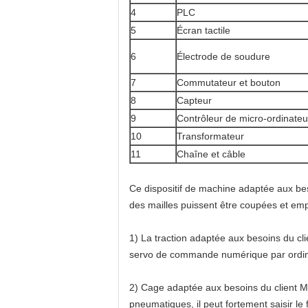
4
PLC
5
Écran tactile
6
Électrode de soudure
7
Commutateur et bouton
8
Capteur
9
Contrôleur de micro-ordinateu
10
Transformateur
11
Chaîne et câble
Ce dispositif
de machine adaptée aux bes
des mailles puissent être coupées et emp
1)
La traction
adaptée aux besoins du cl
servo de commande numérique par ordi
2)
Cage adaptée aux besoins du client 
pneumatiques, il peut fortement saisir le 