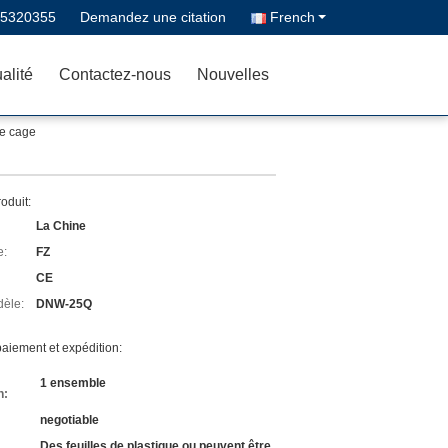
-5320355
Demandez une citation
French
alité
Contactez-nous
Nouvelles
de cage
roduit:
La Chine
e:
FZ
CE
èle:
DNW-25Q
aiement et expédition:
1 ensemble
n:
negotiable
Des feuilles de plastique ou peuvent être