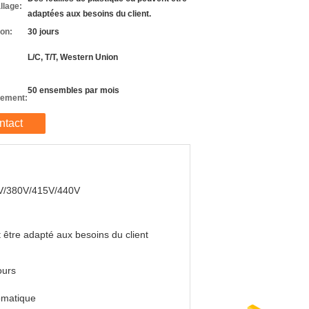
llage:
adaptées aux besoins du client.
son:
30 jours
L/C, T/T, Western Union
50 ensembles par mois
nement:
ntact
V/380V/415V/440V
 être adapté aux besoins du client
ours
omatique