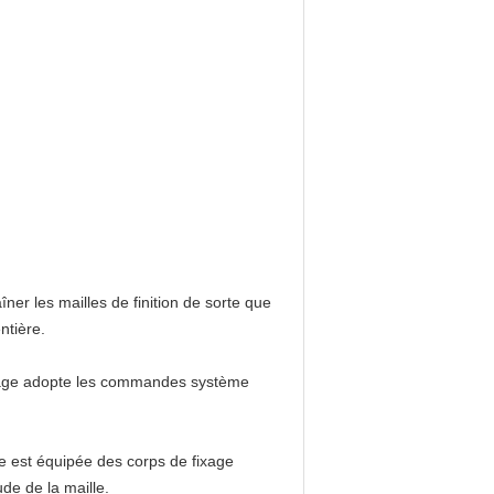
aîner les mailles de finition de sorte que
ntière.
age
adopte les commandes système
ne
est équipée des corps de fixage
tude de
la
maille.