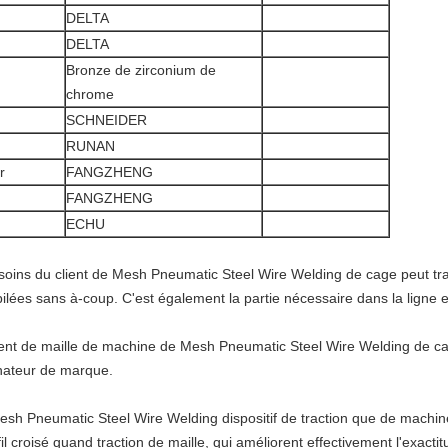
DELTA
DELTA
Bronze de zirconium de
chrome
SCHNEIDER
RUNAN
r
FANGZHENG
FANGZHENG
ECHU
oins du client de Mesh Pneumatic Steel Wire Welding de cage
peut tr
ilées sans à-coup. C'est également la partie nécessaire dans la ligne e
ient de
maille
de machine
de
Mesh Pneumatic Steel Wire Welding
de
c
nateur de marque.
Mesh Pneumatic Steel Wire Welding
dispositif de traction que de
machi
fil croisé quand traction de maille, qui améliorent effectivement l'exacti