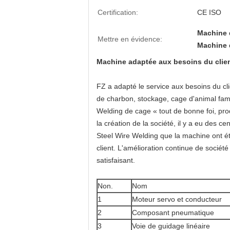
Certification:
CE ISO
Machine d
Mettre en évidence:
Machine d
Machine adaptée aux besoins du clie
FZ a adapté le service aux besoins du c
de charbon, stockage, cage d'animal fami
Welding de cage « tout de bonne foi, produ
la création de la société, il y a eu des 
Steel Wire Welding que la machine ont ét
client. L'amélioration continue de sociét
satisfaisant.
Non.
Nom
1
Moteur servo et conducteur
2
Composant pneumatique
3
Voie de guidage linéaire