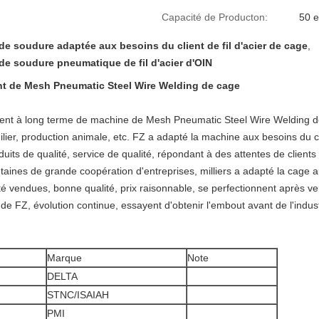
Capacité de Producton:
50 
e soudure adaptée aux besoins du client de fil d'acier de cage
,
e soudure pneumatique de fil d'acier d'OIN
nt de Mesh Pneumatic Steel Wire Welding de cage
lient à long terme de machine de Mesh Pneumatic Steel Wire Welding 
lier, production animale, etc. FZ a adapté la machine aux besoins du 
its de qualité, service de qualité, répondant à des attentes de clients 
centaines de grande coopération d'entreprises, milliers a adapté la cag
é vendues, bonne qualité, prix raisonnable, se perfectionnent après v
é de FZ, évolution continue, essayent d'obtenir l'embout avant de l'indu
Marque
Note
DELTA
STNC/ISAIAH
PMI