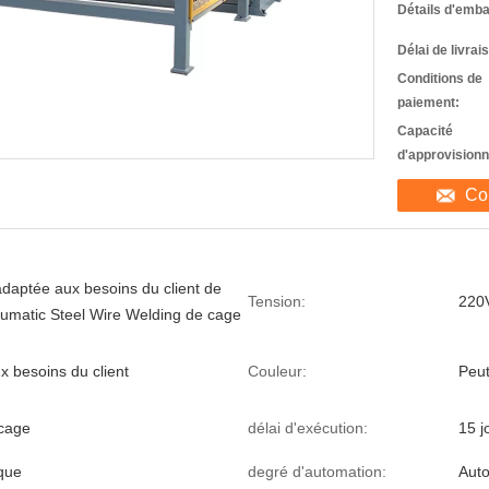
Détails d'emba
Délai de livrai
Conditions de
paiement:
Capacité
d'approvision
Co
daptée aux besoins du client de
Tension:
220
matic Steel Wire Welding de cage
x besoins du client
Couleur:
Peut
 cage
délai d'exécution:
15 j
que
degré d'automation:
Aut