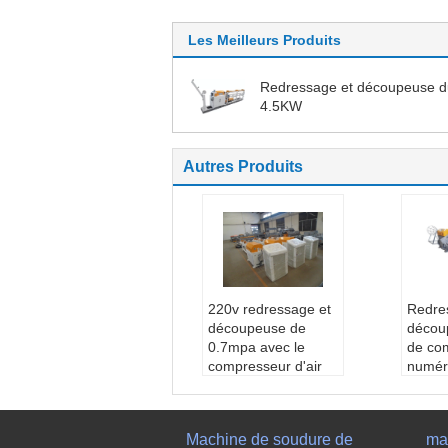
Les Meilleurs Produits
Redressage et découpeuse du
4.5KW
Autres Produits
220v redressage et
Redre
découpeuse de
décou
0.7mpa avec le
de c
compresseur d'air
numér
Type:
La grande vit
ordina
esse 5-12mm câble
phase
nt le redressage et l
Tensi
Machine de soudure de
ma
a découpeuse
e 380