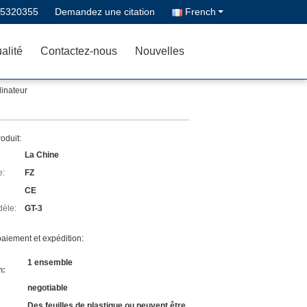
-5320355
Demandez une citation
French
alité
Contactez-nous
Nouvelles
inateur
roduit:
La Chine
e:
FZ
CE
èle:
GT-3
aiement et expédition:
1 ensemble
n:
negotiable
Des feuilles de plastique ou peuvent être