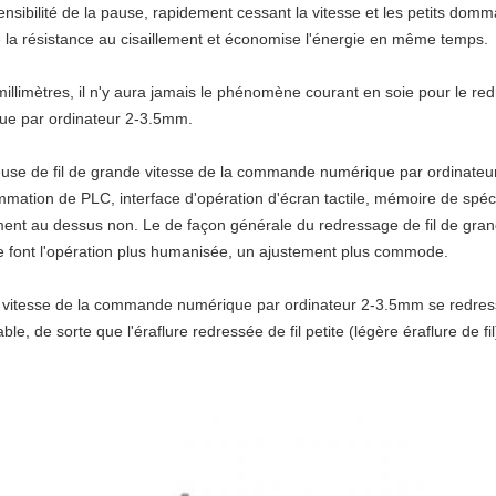
nsibilité de la pause, rapidement cessant la vitesse et les petits domm
 la résistance au cisaillement et économise l'énergie en même temps.
millimètres, il n'y aura jamais le phénomène courant en soie pour
le red
ue par ordinateur 2-3.5mm
.
use de fil de grande vitesse de la commande numérique par ordinate
mmation de PLC, interface d'opération d'écran tactile, mémoire de spéci
lement au dessus non. Le de façon générale
du redressage de fil de gra
se
font l'opération plus humanisée, un ajustement plus commode.
de vitesse de la commande numérique par ordinateur 2-3.5mm se redre
able, de sorte que l'éraflure redressée de fil petite (légère éraflure de 