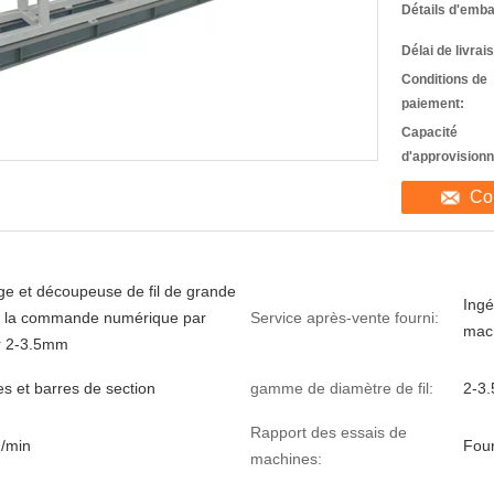
Détails d'emba
Délai de livrai
Conditions de
paiement:
Capacité
d'approvision
Co
e et découpeuse de fil de grande
Ingé
e la commande numérique par
Service après-vente fourni:
mach
r 2-3.5mm
es et barres de section
gamme de diamètre de fil:
2-3
Rapport des essais de
/min
Four
machines: