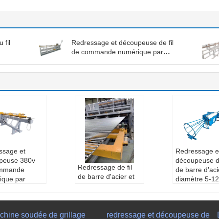
 fil
Redressage et découpeuse de fil
de commande numérique par
ordinateur
ssage et
Redressage e
peuse 380v
découpeuse de
Redressage de fil
ommande
de barre d'aci
de barre d'acier et
ique par
diamètre 5-
diamètre 4-8mm de
teur de 3
Point d'origi
découpeuse
s
ebei, Chine
Tension ::
380V/44
on ::
Phase d
Vidéo ::
Four
0V 3phase
chine soudée de grillage
redressage et découpeuse de
V/440V 3
Tension ::
38