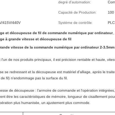
degré d'automation:
Com
Capacité de Producton:
100
V/415V/440V
Système de contrôle:
PLC
ge et découpeuse de fil de commande numérique par ordinateur
,
ge à grande vitesse et découpeuse de fil
grande vitesse de la commande numérique par ordinateur 2-3.5mm
 l'un de nos produits principaux, il est précision rentable et haute, vite
se se redressant et la découpeuse est matériel d'alliage, après le trait
e de fil) n'endommage pas la surface du fil.
tesse
de
découpeuse
: l'armoire de commande et l'opération intégrée
uvent être les caractéristiques de mémoire, longueur de cisaillement pou
opération plus humanisée, un ajustement plus commode.