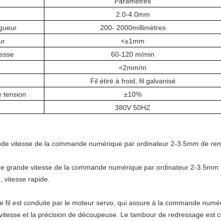
Paramètres
2.0-4.0mm
gueur
200
-
2000
millimètres
ur
<±1mm
tesse
60
-120 m/min
<
2mm/m
Fil étiré à froid
,
fil galvanisé
 tension
±10%
380V 50HZ
nde vitesse de la commande numérique par ordinateur 2-3.5mm de
re
 de grande vitesse de la commande numérique par ordinateur 2-3.5mm
, vitesse rapide.
 fil est conduite par le moteur servo, qui assure
à la commande numéri
vitesse et la précision de
découpeuse
. Le tambour de redressage est co