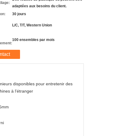
llage:
adaptées aux besoins du client.
son:
30 jours
L/C, T/T, Western Union
100 ensembles par mois
nement:
ntact
nieurs disponibles pour entretenir des
ines à l'étranger
.5mm
ni