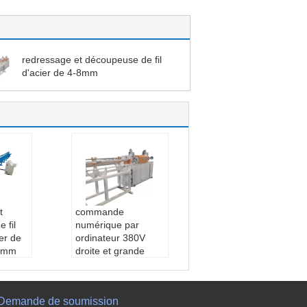
redressage et découpeuse de fil
d'acier de 4-8mm
t
commande
 fil
numérique par
er de
ordinateur 380V
12mm
droite et grande
ne ::
H
vitesse de machine
de fil de coupe
ni
Point d'origine ::
H
Demande de soumission
0V/44
ebei, Chine