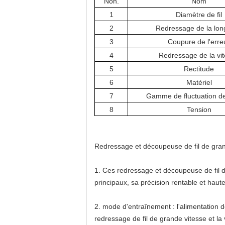
Non.
Nom
1
Diamètre de fil
2
Redressage de la lon
3
Coupure de l'erre
4
Redressage de la vi
5
Rectitude
6
Matériel
7
Gamme de fluctuation de
8
Tension
Redressage et
découpeuse de fil de gra
1.
Ces
redressage et découpeuse de fil
principaux, sa précision rentable et haute
2.
mode d'entraînement : l'alimentation de
redressage de fil de grande vitesse et la