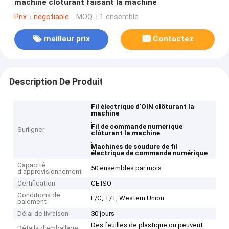
machine clôturant faisant la machine
Prix：negotiable
MOQ：1 ensemble
meilleur prix
Contactez
Description De Produit
Fil électrique d'OIN clôturant la
machine
,
Fil de commande numérique
Surligner
clôturant la machine
,
Machines de soudure de fil
électrique de commande numérique
Capacité
50 ensembles par mois
d'approvisionnement
Certification
CE ISO
Conditions de
L/C, T/T, Western Union
paiement
Délai de livraison
30 jours
Des feuilles de plastique ou peuvent
Détails d'emballage