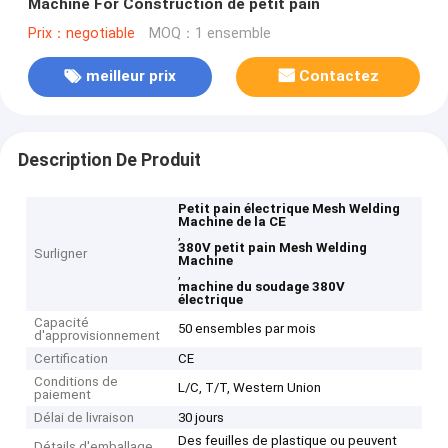
Machine For Construction de petit pain
Prix：negotiable
MOQ：1 ensemble
meilleur prix
Contactez
Description De Produit
Petit pain électrique Mesh Welding
Machine de la CE
,
380V petit pain Mesh Welding
Surligner
Machine
,
machine du soudage 380V
électrique
Capacité
50 ensembles par mois
d'approvisionnement
Certification
CE
Conditions de
L/C, T/T, Western Union
paiement
Délai de livraison
30 jours
Des feuilles de plastique ou peuvent
Détails d'emballage