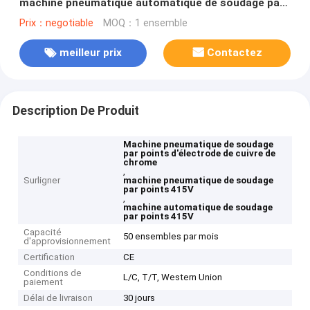
machine pneumatique automatique de soudage par
points
Prix：negotiable
MOQ：1 ensemble
meilleur prix
Contactez
Description De Produit
Machine pneumatique de soudage
par points d'électrode de cuivre de
chrome
,
Surligner
machine pneumatique de soudage
par points 415V
,
machine automatique de soudage
par points 415V
Capacité
50 ensembles par mois
d'approvisionnement
Certification
CE
Conditions de
L/C, T/T, Western Union
paiement
Délai de livraison
30 jours