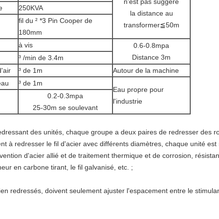
n'est pas suggéré
e
250KVA
la distance au
fil du ² *3 Pin Cooper de
transformer≦50m
180mm
à vis
0.6-0.8mpa
Distance 3m
³ /min de 3.4m
'air
³ de 1m
Autour de la machine
eau
³ de 1m
Eau propre pour
0.2-0.3mpa
l'industrie
25-30m se soulevant
edressant des unités, chaque groupe a deux paires de redresser des ro
 à redresser le fil d'acier avec différents diamètres, chaque unité es
ention d'acier allié et de traitement thermique et de corrosion, résista
neur en carbone tirant, le fil galvanisé, etc. ;
 bien redressés, doivent seulement ajuster l'espacement entre le stimul