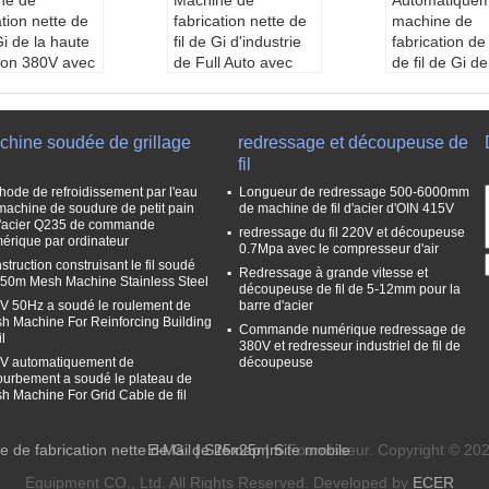
ne de
Machine de
Automatique
ation nette de
fabrication nette de
machine de
 Gi de la haute
fil de Gi d'industrie
fabrication de 
ion 380V avec
de Full Auto avec
de fil de Gi de
stème de
l'étagère de fil
taille 1300mm
dissement par
type:
Machine de fa
la cage anima
brication nette de fil
type:
Automa
chine soudée de grillage
redressage et découpeuse de
Machine de fa
de Gi d'étagère de fi
ment machine
fil
on nette de fil
l d'industrie de Full
ute qualité d'o
de chariot à c
Auto
mer de fabrica
hode de refroidissement par l'eau
Longueur de redressage 500-6000mm
de haute préci
Service après-vent
ette de fil de 
machine de soudure de petit pain
de machine de fil d'acier d'OIN 415V
l'acier Q235 de commande
e fourni:
Ingénieurs
Service aprè
redressage du fil 220V et découpeuse
érique par ordinateur
ce après-vent
disponibles pour ent
e fourni:
Ingé
0.7Mpa avec le compresseur d'air
struction construisant le fil soudé
rni:
Ingénieurs
retenir des machine
disponibles p
Redressage à grande vitesse et
 50m Mesh Machine Stainless Steel
ibles pour ent
s à l'étranger
découpeuse de fil de 5-12mm pour la
retenir des m
V 50Hz a soudé le roulement de
barre d'acier
r des machine
Matériel de machin
s à l'étranger
h Machine For Reinforcing Building
Commande numérique redressage de
étranger
e:
Tôles fortes et ba
Matériel de 
il
380V et redresseur industriel de fil de
on:
220V/380
rres de section
e:
Tôles forte
V automatiquement de
découpeuse
V/440V
gamme de diamètr
rres de sectio
ourbement a soudé le plateau de
 de diamètr
e de fil:
2-3.5mm
gamme de di
h Machine For Grid Cable de fil
il:
2-4mm
e de fil:
2-3.
e de fabrication nette de Gi de 25x25mm
E-Mail
|
Sitemap
| Site mobile
Fournisseur. Copyright © 2
Equipment CO., Ltd. All Rights Reserved. Developed by
ECER