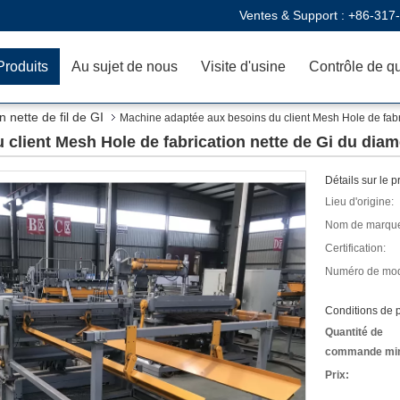
Ventes & Support :
+86-317
Produits
Au sujet de nous
Visite d'usine
Contrôle de qu
 nette de fil de GI
Machine adaptée aux besoins du client Mesh Hole de fab
 client Mesh Hole de fabrication nette de Gi du di
Détails sur le p
Lieu d'origine:
Nom de marqu
Certification:
Numéro de mod
Conditions de p
Quantité de
commande mi
Prix: