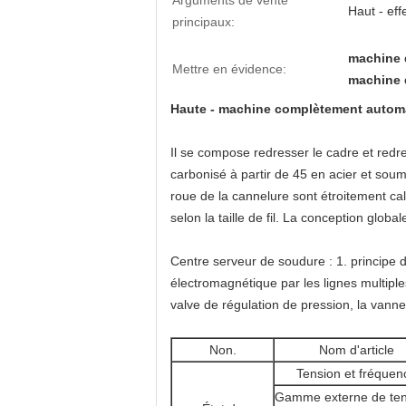
Arguments de vente
Haut - eff
principaux:
machine 
Mettre en évidence:
machine d
Haute - machine complètement automati
Il se compose redresser le cadre et redre
carbonisé à partir de 45 en acier et soumi
roue de la cannelure sont étroitement calc
selon la taille de fil. La conception global
Centre serveur de soudure : 1. principe d
électromagnétique par les lignes multiples
valve de régulation de pression, la vann
Non.
Nom d'article
Tension et fréquen
Gamme externe de ten