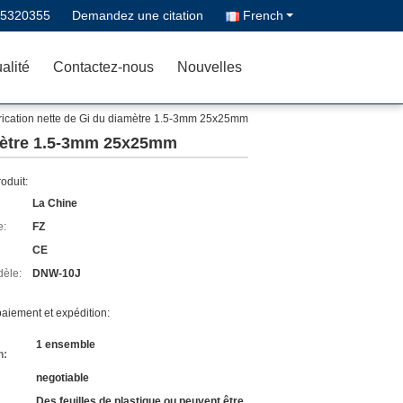
-5320355
Demandez une citation
French
alité
Contactez-nous
Nouvelles
rication nette de Gi du diamètre 1.5-3mm 25x25mm
amètre 1.5-3mm 25x25mm
roduit:
La Chine
e:
FZ
CE
èle:
DNW-10J
aiement et expédition:
1 ensemble
n:
negotiable
Des feuilles de plastique ou peuvent être