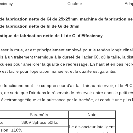
eciency
Couleur:
Adap
de fabrication nette de Gi de 25x25mm
,
machine de fabrication ne
e fabrication nette de fil de Gi de 3mm
que de fabrication nette de fil de Gi d'Effeciency
sser la roue, et est principalement employé pour le tendon longitudinal s
s à un traitement thermique à la dureté de l'acier 60, où la taille, la 
ulées pour améliorer la qualité de redressage. En haut et en bas l'écrou
e est facile pour l'opération manuelle, et la qualité est garantie.
e fonctionnement : le compresseur d'air fait l'air au réservoir, et le P
, de sorte que l'air dans le réservoir de réservoir entre dans le petit 
e électromagnétique et la puissance par la trachée, et conduit une plus
Paramètre
Note
ce
380V 3phase 50HZ
Le disjoncteur intelligent
sion
±10%