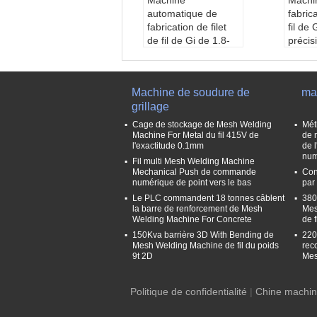
Machine
Machi
automatique de
fabric
fabrication de filet
fil de
de fil de Gi de 1.8-
précis
3.5mm commande
le sy
de moteur servo
refroi
type:
Machine auto
l'eau
Machine de soudure de
ma
matique de fabricati
type:
grillage
on nette de fil de Gi
bricati
de produit de rayon
de Gi 
Cage de stockage de Mesh Welding
Mét
nage de fil
addie 
Machine For Metal du fil 415V de
de 
l'exactitude 0.1mm
de 
Service après-vent
sion
num
e fourni:
Ingénieurs
Servi
Fil multi Mesh Welding Machine
Mechanical Push de commande
Con
disponibles pour ent
e fou
numérique de point vers le bas
par
retenir des machine
dispon
Le PLC commandent 18 tonnes câblent
380
s à l'étranger
reteni
la barre de renforcement de Mesh
Mes
Matériel de machin
s à l'
Welding Machine For Concrete
de f
e:
Tôles fortes et ba
Tensi
150Kva barrière 3D With Bending de
220
rres de section
V/415
Mesh Welding Machine de fil du poids
rec
gamme de diamètr
gamme
9t 2D
Mes
e de fil:
1.8-3.5mm
e de f
Politique de confidentialité
|
Chine machin