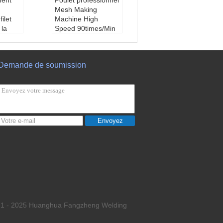
ment
Poulet professionnel
Mesh Making
filet
Machine High
 la
Speed 90times/Min
 pour
de 2-4mm
le
type:
Machine profe
tique
ssionnelle de fabrica
Demande de soumission
 de ha
tion nette de fil de G
utre-
i de cage de poulet
tion n
de 2-4mm
Gi
Service après-vent
s-vent
e fourni:
Ingénieurs
nieurs
disponibles pour ent
Envoyez
our ent
retenir des machine
achine
s à l'étranger
Matériel de machin
machin
e:
Tôles fortes et ba
s et ba
rres de section
n
gamme de diamètr
amètr
e de fil:
2-4mm
5mm
021 - 2025 Huanghua Fangzheng Welding