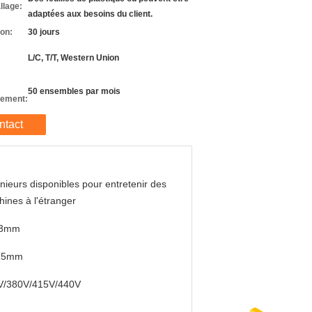
llage:
adaptées aux besoins du client.
son:
30 jours
L/C, T/T, Western Union
50 ensembles par mois
nement:
ntact
nieurs disponibles pour entretenir des
ines à l'étranger
-3mm
25mm
V/380V/415V/440V