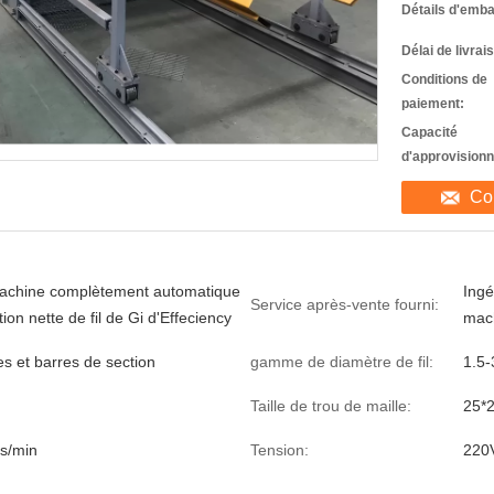
Détails d'emba
Délai de livrai
Conditions de
paiement:
Capacité
d'approvision
Co
achine complètement automatique
Ingé
Service après-vente fourni:
tion nette de fil de Gi d'Effeciency
mach
es et barres de section
gamme de diamètre de fil:
1.5
Taille de trou de maille:
25*
s/min
Tension:
220