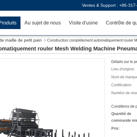
Ventes & Support :
+86-317
Produits
Au sujet de nous
Visite d'usine
Contrôle de qu
 maille de petit pain
Construction complètement automatiquement rouler 
omatiquement rouler Mesh Welding Machine Pneuma
Détails sur le p
Lieu d'origine:
Nom de marqu
Certification:
Numéro de mod
Conditions de p
Quantité de
commande mi
Prix: