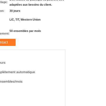
llage:
adaptées aux besoins du client.
son:
30 jours
L/C, T/T, Western Union
50 ensembles par mois
nement:
ntact
ours
plètement automatique
ensembles/mois