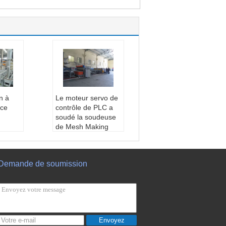
Welding Machine
n à
Le moteur servo de
nce
contrôle de PLC a
g
soudé la soudeuse
de Mesh Making
Machine Roll Spot
Article:
3-6mm petit
pain à
pain Mesh Welding
Demande de soumission
nce Me
Machine de fil de for
achine
ce de brique de 6 R
cier
olls
tion:
délai d'exécution:
15 jours
soudu
Méthode de soudu
Envoyez
e
re:
Pneumatique