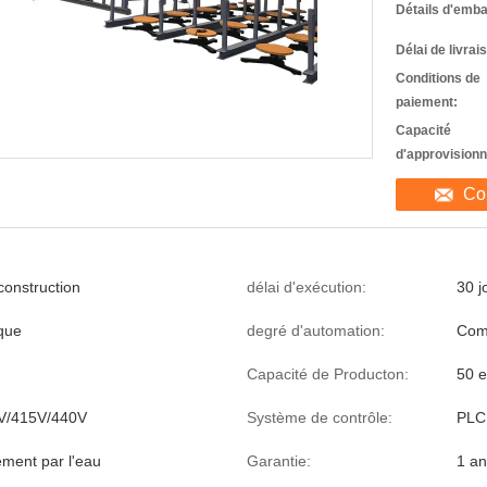
Détails d'emba
Délai de livrai
Conditions de
paiement:
Capacité
d'approvision
Co
construction
délai d'exécution:
30 j
que
degré d'automation:
Com
Capacité de Producton:
50 
V/415V/440V
Système de contrôle:
PLC
ement par l'eau
Garantie:
1 an