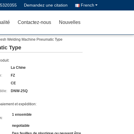
-5320355
Demandez une citation
French
alité
Contactez-nous
Nouvelles
Mesh Welding Machine Pneumatic Type
tic Type
roduit:
La Chine
e:
FZ
CE
èle:
DNW-25Q
aiement et expédition:
1 ensemble
n:
negotiable
Des feuilles de plastique ou peuvent être