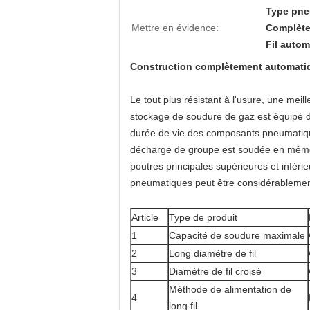
Type pne
Mettre en évidence:
Complète
Fil auto
Construction complètement automati
Le tout plus résistant à l'usure, une meil
stockage de soudure de gaz est équipé du d
durée de vie des composants pneumatiqu
décharge de groupe est soudée en même t
poutres principales supérieures et infér
pneumatiques peut être considérablemen
Article
Type de produit
1
Capacité de soudure maximale
2
Long diamètre de fil
3
Diamètre de fil croisé
Méthode de alimentation de
4
long fil