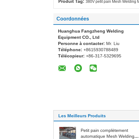
Produit Tag:
380V petit pain Mesh Welding 
Coordonnées
Huanghua Fangzheng Welding
Equipment CO., Ltd
Personne à contacter:
Mr. Liu
Téléphone:
+8615930788489
Télécopieur:
+86-317-5329695
Les Meilleurs Produits
Petit pain complètement
automatique Mesh Welding