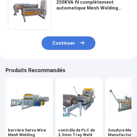
250KVA fil complètement
automatique Mesh Welding
Machine High Precision pour le
poulet
Continuer
Produits Recommandés
barrière Servo Wire
contrôle de PLC de
Soudure Mesh
Mesh Welding
2.3mm Tray Weld
Manufacturin