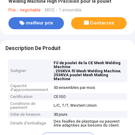
Welding Machine High Precision pour le poulet
Prix：negotiable
MOQ：1 ensemble
meilleur prix
Contactez
Description De Produit
Fil de poulet de la CE Mesh Welding
Machine
Surligner
,
,
250KVA fil Mesh Welding Machine
250KVA poulet Mesh Making
Machine
Capacité
50 ensembles par mois
d'approvisionnement
Certification
CE ISO
Conditions de
L/C, T/T, Western Union
paiement
Délai de livraison
30 jours
Des feuilles de plastique ou peuvent
Détails d'emballage
être adaptées aux besoins du client.