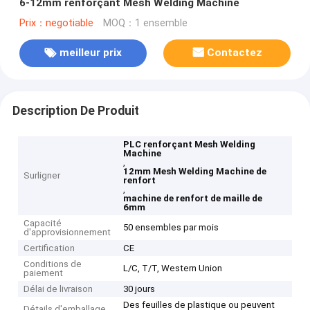
6-12mm renforçant Mesh Welding Machine
Prix：negotiable
MOQ：1 ensemble
meilleur prix
Contactez
Description De Produit
PLC renforçant Mesh Welding
Machine
,
12mm Mesh Welding Machine de
Surligner
renfort
,
machine de renfort de maille de
6mm
Capacité
50 ensembles par mois
d'approvisionnement
Certification
CE
Conditions de
L/C, T/T, Western Union
paiement
Délai de livraison
30 jours
Des feuilles de plastique ou peuvent
Détails d'emballage